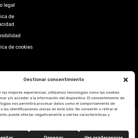
o legal
tica de
acidad
sibilidad
tica de cookies
Gestionar consentimiento
r las mejores experiencias, utilizamos tecnologías como las cookies
nar y/o acceder a la información del dispositivo. El consentimiento de
logías nos permitirá procesar datos como el comportamiento de
 las identificaciones únicas en este sitio. No consentir o retirar el
nto, puede afectar negativamente a ciertas características y
eptar
Denegar
Ver preferencias