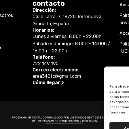
contacto
Avis
Dirección:
sotros
Polí
Calle Larra, 7, 18720 Torrenueva,
priv
Granada, España
Horarios:
Acce
Lunes a viernes: 8:00h - 22:00h
Sábado y domingo: 8:00h - 14:00h /
Polí
o
16:00h - 22:00h
(UE)
Teléfono:
722 149 195
Correo electrónico:
area340tc@gmail.com
Cómo llegar
Para ofrece
para almace
estas tecno
navegación o
consentimie
funciones.
Ac