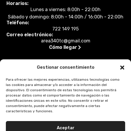
Horarios:
Lunes a viernes: 8:00h - 22:00h
Sábado y domingo: 8:00h - 14:00h / 16:00h - 22:00h
Teléfono:
722 149 195
Correo electrónico:
area340tc@gmail.com
Cómo llegar
Gestionar consentimiento
Legal
Para ofrecer las mejores experiencias, utilizamos tecnologías como
las cookies para almacenar y/o acceder a la información del
Aviso legal
dispositivo. El consentimiento de estas tecnologías nos permitirá
procesar datos como el comportamiento de navegación o las
Política de privacidad
identificaciones únicas en este sitio. No consentir o retirar el
consentimiento, puede afectar negativamente a ciertas
Accesibilidad
características y funciones.
Política de cookies (UE)
Aceptar